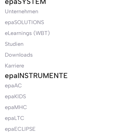
epaSYSTEM
Unternehmen
epaSOLUTIONS
eLearnings (WBT)
Studien
Downloads
Karriere
epaINSTRUMENTE
epaAC
epaKIDS
epaMHC
epaLTC
epaECLIPSE