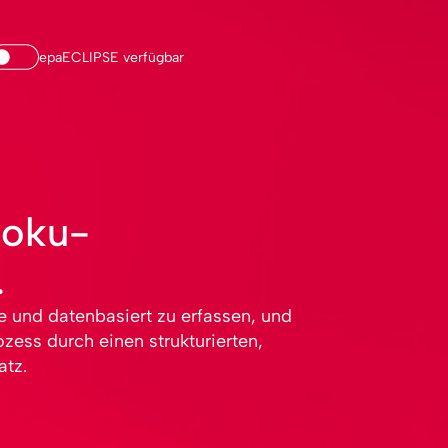
epaECLIPSE verfügbar
doku­
.
atz.