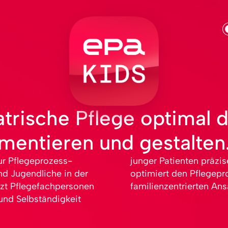
atrische Pflege optimal 
mentieren und gestalten
r Pflege­prozess­
rt zu erfassen, und
d Jugend­liche in der
inen strukturierten,
zt Pflege­fach­personen
familien­zentrierten Ans
und Selbständig­keit