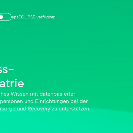
epaECLIPSE verfügbar
ss­
atrie
rsorge und Recovery zu unter­stützen.