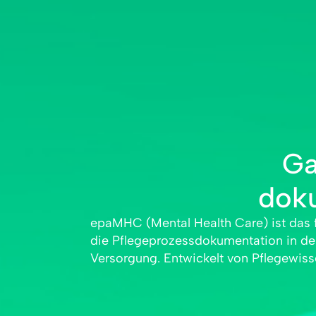
Ga
doku
epaMHC (Mental Health Care) ist das f
vereint es fach­spezifisches Wisse
die Pflege­prozess­dokumentation in de
Analyse, um Pflege­fach­personen und Ein
Versorgung. Entwickelt von Pflege­wisse