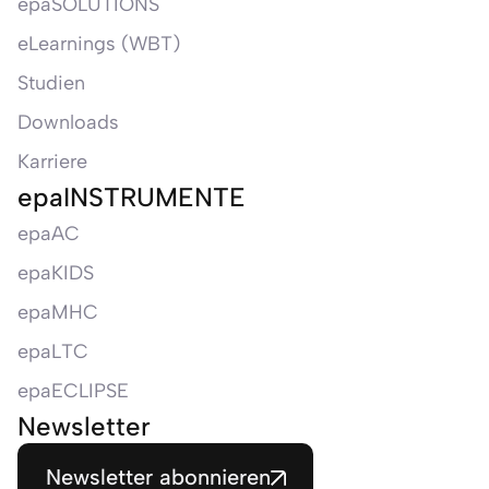
epaSOLUTIONS
eLearnings (WBT)
Studien
Downloads
Karriere
epaINSTRUMENTE
epaAC
epaKIDS
epaMHC
epaLTC
epaECLIPSE
Newsletter
Newsletter abonnieren