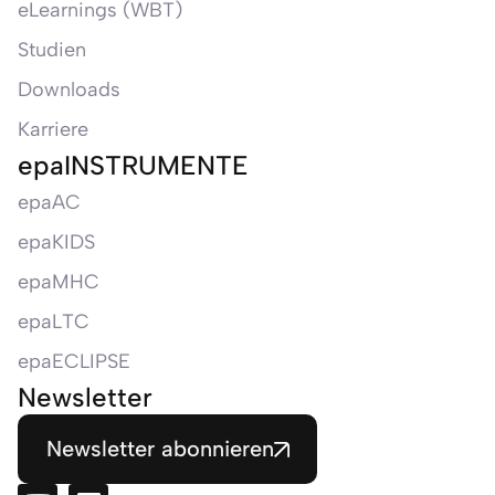
eLearnings (WBT)
Studien
Downloads
Karriere
epaINSTRUMENTE
epaAC
epaKIDS
epaMHC
epaLTC
epaECLIPSE
Newsletter
Newsletter abonnieren