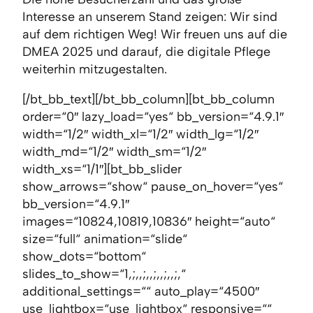
Interesse an unserem Stand zeigen: Wir sind
auf dem richtigen Weg! Wir freuen uns auf die
DMEA 2025 und darauf, die digitale Pflege
weiterhin mitzugestalten.
[/bt_bb_text][/bt_bb_column][bt_bb_column
order=“0″ lazy_load=“yes“ bb_version=“4.9.1″
width=“1/2″ width_xl=“1/2″ width_lg=“1/2″
width_md=“1/2″ width_sm=“1/2″
width_xs=“1/1″][bt_bb_slider
show_arrows=“show“ pause_on_hover=“yes“
bb_version=“4.9.1″
images=“10824,10819,10836″ height=“auto“
size=“full“ animation=“slide“
show_dots=“bottom“
slides_to_show=“1,;,,;,,;,,;,,;,“
additional_settings=““ auto_play=“4500″
use_lightbox=“use_lightbox“ responsive=““