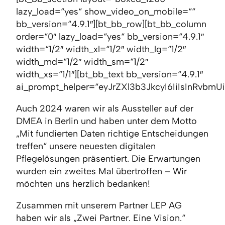
lazy_load=“yes“ show_video_on_mobile=““
bb_version=“4.9.1″][bt_bb_row][bt_bb_column
order=“0″ lazy_load=“yes“ bb_version=“4.9.1″
width=“1/2″ width_xl=“1/2″ width_lg=“1/2″
width_md=“1/2″ width_sm=“1/2″
width_xs=“1/1″][bt_bb_text bb_version=“4.9.1″
ai_prompt_helper=“eyJrZXl3b3JkcyI6IiIsInRvbm
Auch 2024 waren wir als Aussteller auf der
DMEA in Berlin und haben unter dem Motto
„Mit fundierten Daten richtige Entscheidungen
treffen“ unsere neuesten digitalen
Pflegelösungen präsentiert. Die Erwartungen
wurden ein zweites Mal übertroffen – Wir
möchten uns herzlich bedanken!
Zusammen mit unserem Partner LEP AG
haben wir als „Zwei Partner. Eine Vision.“