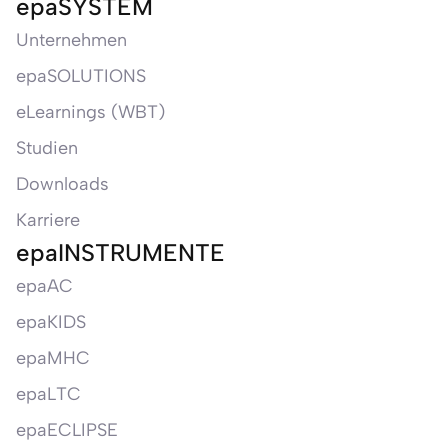
epaSYSTEM
Unternehmen
epaSOLUTIONS
eLearnings (WBT)
Studien
Downloads
Karriere
epaINSTRUMENTE
epaAC
epaKIDS
epaMHC
epaLTC
epaECLIPSE