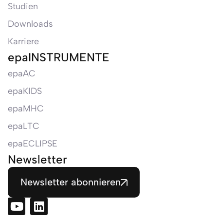
Studien
Downloads
Karriere
epaINSTRUMENTE
epaAC
epaKIDS
epaMHC
epaLTC
epaECLIPSE
Newsletter
Newsletter abonnieren