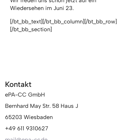
Wir freuen uns schon jetzt auf ein
Wiedersehen im Juni 23.
[/bt_bb_text][/bt_bb_column][/bt_bb_row]
[/bt_bb_section]
Kontakt
ePA-CC GmbH
Bernhard May Str. 58 Haus J
65203 Wiesbaden
+49 611 9310627
mail@epa-cc.de