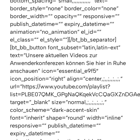
bottom_spacing=“small,;,,;,,;,,;,“ text=““
border_style=“none“ border_color=“none“
border_width=““ opacity=““ responsive=““
publish_datetime=““ expiry_datetime=““
animation=“no_animation“ el_id=““
el_class=““ el_style=““][/bt_bb_separator]
[bt_bb_button font_subset=“latin,latin-ext“
text=“Unsere aktuellen Videos zur
Anwenderkonferezen können Sie hier in Ruhe
anschauen“ icon=“essential_e9f5″
icon_position=“right“ align=“center,;,,;,,;,,;,“
url=“https://www.youtube.com/playlist?
list=PLBE07QMK_GPgNaQKqekVcCQaGXZnDGAe
target=“_blank“ size=“normal,;,,;,,;,,;,“
color_scheme=“dark-accent-skin“
font=“inherit“ shape=“round“ width=“inline“
responsive=““ publish_datetime=““
expiry_datetime=““