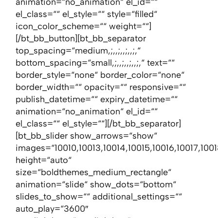
animation=“no_animation“ el_id=““
el_class=““ el_style=““ style=“filled“
icon_color_scheme=““ weight=““]
[/bt_bb_button][bt_bb_separator
top_spacing=“medium,;,,;,,;,,;,“
bottom_spacing=“small,;,,;,,;,,;,“ text=““
border_style=“none“ border_color=“none“
border_width=““ opacity=““ responsive=““
publish_datetime=““ expiry_datetime=““
animation=“no_animation“ el_id=““
el_class=““ el_style=““][/bt_bb_separator]
[bt_bb_slider show_arrows=“show“
images=“10010,10013,10014,10015,10016,10017,1001
height=“auto“
size=“boldthemes_medium_rectangle“
animation=“slide“ show_dots=“bottom“
slides_to_show=““ additional_settings=““
auto_play=“3600″