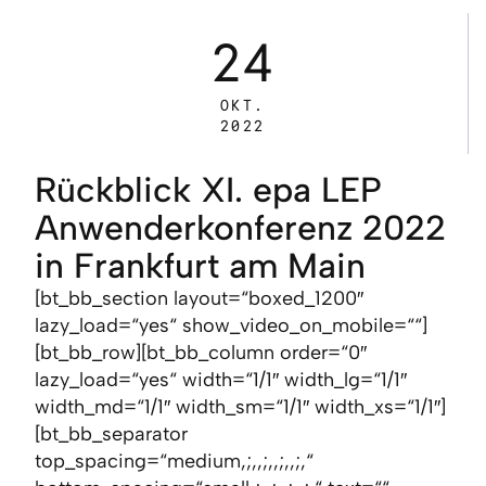
24
OKT.
2022
Rückblick XI. epa LEP
Anwenderkonferenz 2022
in Frankfurt am Main
[bt_bb_section layout=“boxed_1200″
lazy_load=“yes“ show_video_on_mobile=““]
[bt_bb_row][bt_bb_column order=“0″
lazy_load=“yes“ width=“1/1″ width_lg=“1/1″
width_md=“1/1″ width_sm=“1/1″ width_xs=“1/1″]
[bt_bb_separator
top_spacing=“medium,;,,;,,;,,;,“