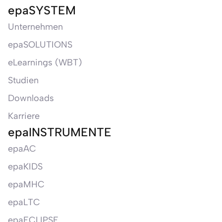
epaSYSTEM
Unternehmen
epaSOLUTIONS
eLearnings (WBT)
Studien
Downloads
Karriere
epaINSTRUMENTE
epaAC
epaKIDS
epaMHC
epaLTC
epaECLIPSE