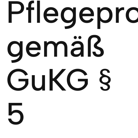
Pflegepr
gemäß
GuKG §
5