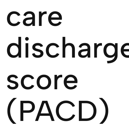
care
discharg
score
(PACD)