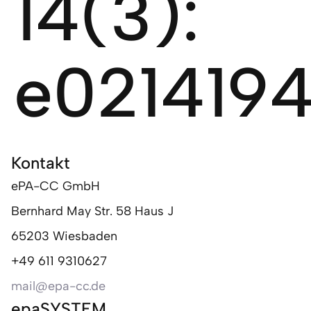
14(3):
e021419
Kontakt
ePA-CC GmbH
Bernhard May Str. 58 Haus J
65203 Wiesbaden
+49 611 9310627
mail@epa-cc.de
epaSYSTEM