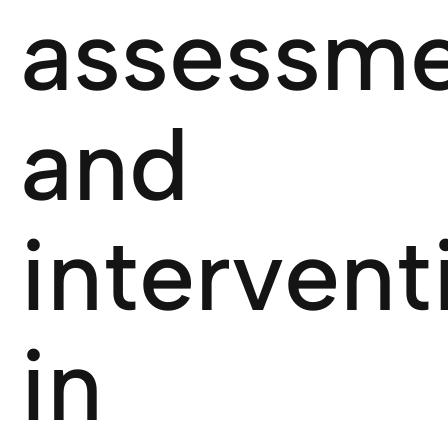
assessm
and
intervent
in