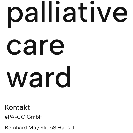
palliative
care
ward
Kontakt
ePA-CC GmbH
Bernhard May Str. 58 Haus J