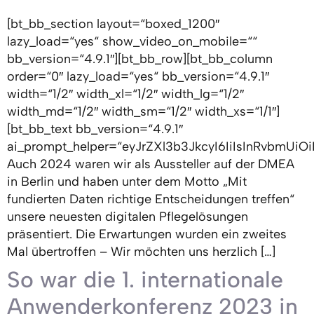
[bt_bb_section layout=“boxed_1200″
lazy_load=“yes“ show_video_on_mobile=““
bb_version=“4.9.1″][bt_bb_row][bt_bb_column
order=“0″ lazy_load=“yes“ bb_version=“4.9.1″
width=“1/2″ width_xl=“1/2″ width_lg=“1/2″
width_md=“1/2″ width_sm=“1/2″ width_xs=“1/1″]
[bt_bb_text bb_version=“4.9.1″
ai_prompt_helper=“eyJrZXl3b3JkcyI6IiIsInRvbmUiO
Auch 2024 waren wir als Aussteller auf der DMEA
in Berlin und haben unter dem Motto „Mit
fundierten Daten richtige Entscheidungen treffen“
unsere neuesten digitalen Pflegelösungen
präsentiert. Die Erwartungen wurden ein zweites
Mal übertroffen – Wir möchten uns herzlich […]
So war die 1. internationale
Anwenderkonferenz 2023 in