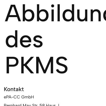
Abbildun
des
PKMS
Kontakt
ePA-CC GmbH
Bernhard May Str. 58 Haus J