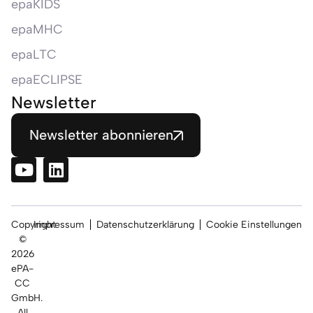
epaKIDS
epaMHC
epaLTC
epaECLIPSE
Newsletter
Newsletter abonnieren
Copyright
Impressum
Datenschutzerklärung
Cookie Einstellungen
©
2026
ePA-
CC
GmbH.
All