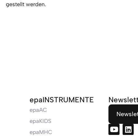
gestellt werden.
epaINSTRUMENTE
Newslet
epaAC
Newslet
epaKIDS
epaMHC