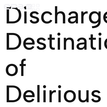
Discharg
Destinat
of
Delirious