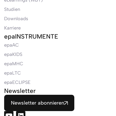
eLearnings (WBT)
Studien
Downloads
Karriere
epaINSTRUMENTE
epaAC
epaKIDS
epaMHC
epaLTC
epaECLIPSE
Newsletter
Newsletter abonnieren