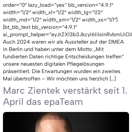
order=“0″ lazy_load=“yes“ bb_version=“4.9.1″
width=“1/2″ width_xl=“1/2″ width_lg=“1/2″
width_md=“1/2″ width_sm=“1/2″ width_xs=“1/1″]
[bt_bb_text bb_version=“4.9.1″
ai_prompt_helper=“eyJrZXl3b3JkcyI6IiIsInRvbmUiO
Auch 2024 waren wir als Aussteller auf der DMEA
in Berlin und haben unter dem Motto „Mit
fundierten Daten richtige Entscheidungen treffen“
unsere neuesten digitalen Pflegelösungen
präsentiert. Die Erwartungen wurden ein zweites
Mal übertroffen – Wir möchten uns herzlich […]
Marc Zientek verstärkt seit 1.
April das epaTeam